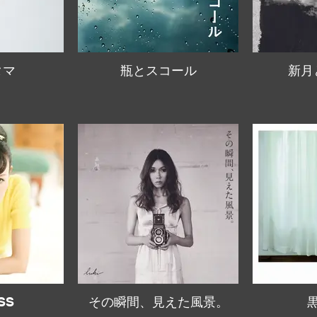
タマ
瓶とスコール
新月
SS
その瞬間、見えた風景。