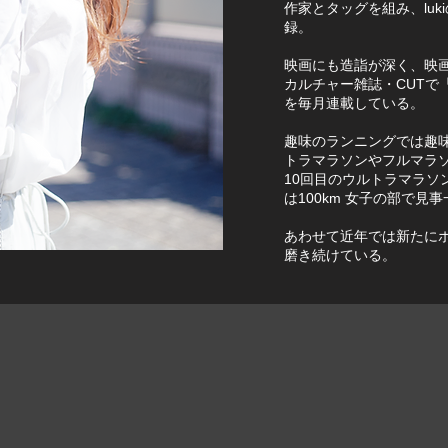
作家とタッグを組み、lu
録。
映画にも造詣が深く、映
カルチャー雑誌・CUTで
を毎月連載している。
趣味のランニングでは趣
トラマラソンやフルマラ
10回目のウルトラマラソ
は100km 女子の部で見
あわせて近年では新たに
磨き続けている。