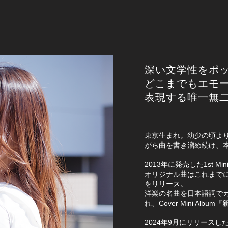
深い文学性をポ
どこまでもエモ
表現する唯一無
東京生まれ。幼少の頃よ
がら曲を書き溜め続け、
2013年に発売した1st M
オリジナル曲はこれまでに
をリリース。
洋楽の名曲を日本語詞で
れ、Cover Mini Al
2024年9月にリリースした