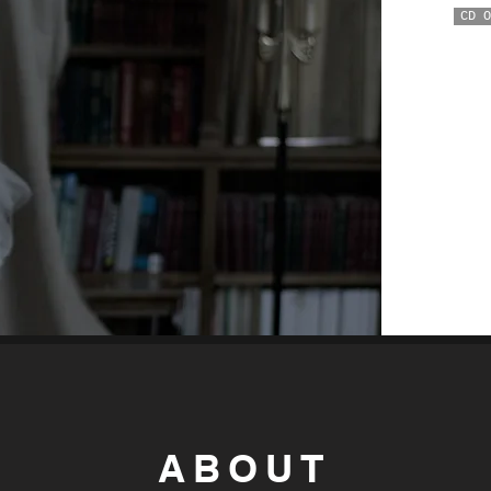
CD O
ABOUT