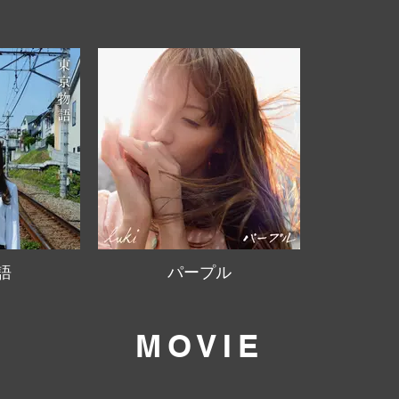
語
パープル
MOVIE