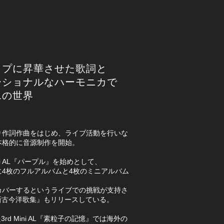
ップに昇華させた歌詞と
ーショナルなハーモニカで
二の世界
り作詞作曲をはじめ、ライブ活動を行いな
本格的に音源制作を開始。
ini AL『パープル』を始めとして、
4枚のフルアルバムと4枚のミニアルバム
カバーするというライブでの挑戦が支持さ
bum『新古今洋歌集』もリリースしている。
3rd Mini AL『素粒子の記憶』では海外の