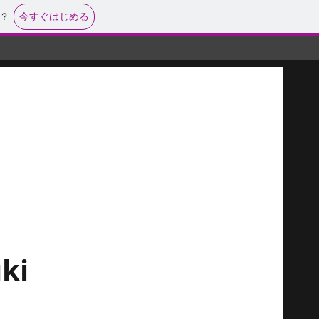
今すぐはじめる
？
uki