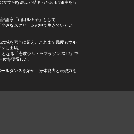
kiの文学的な表現が詰まった珠玉の8曲を収
画評論家「山田ルキ子」として
「小さなスクリーンの中で生きていたい」
味の域を完全に超え、これまで幾度もウル
ソンに出場。
ンとなる「壱岐ウルトラマラソン2022」で
事一位を獲得した。
ポールダンスを始め、身体能力と表現力を